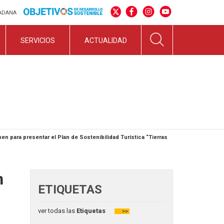
DADANA
SERVICIOS
ACTUALIDAD
en para presentar el Plan de Sostenibilidad Turística “Tierras
n
ETIQUETAS
ver todas las
Etiquetas
>>