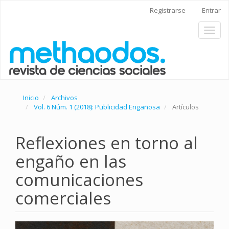
Navegación
Registrarse
Entrar
principal
Contenido
Toggl
principal
naviga
Barra
lateral
Inicio
Archivos
Vol. 6 Núm. 1 (2018): Publicidad Engañosa
Artículos
Reflexiones en torno al
engaño en las
comunicaciones
comerciales
Barra