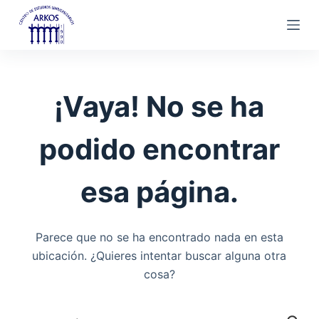
S
a
l
t
a
¡Vaya! No se ha
r
a
podido encontrar
l
c
esa página.
o
n
t
Parece que no se ha encontrado nada en esta
e
ubicación. ¿Quieres intentar buscar alguna otra
n
cosa?
i
d
o