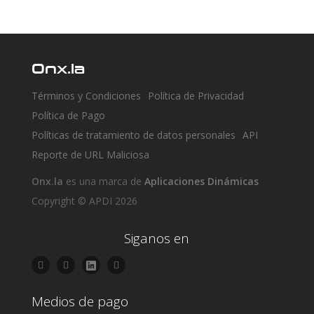
Onx.la
Términos y Condiciones
Política de Privacidad
Política de Pago
Políticas de tratamiento de datos personales
API
Reporte de URL Maliciosa
Onx.la
es una marca de
Aplicaciones Dinámicas
Copyright © APDI 2026
Siganos en
Medios de pago