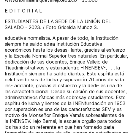
www.normalenriquevallejo.edu.co - $5.000
E D I T O R I A L
ESTUDIANTES DE LA SEDE DE LA UNIÓN DEL
SALADO - 2023. / Foto Gricelda Muñoz S.
educativa normalista. A pesar de todo, la Institución
siempre ha salido adea Institución Educativa
económicos hasta los desas- lante, gracias al esfuerzo
y la Escuela Normal Superior tres naturales. En particular,
dedicación de sus docentes, Enrique Vallejo de
Tieadministrativos y esturradentro -INENSEV-, . . . la
Institución siempre ha salido diantes. Este espíritu está
celebrando sus de lucha y superación 70 años de vida
ins- adelante, gracias al esfuerzo y la dedi- es una de
las caractetitucional. Desde su cación de sus docentes,
administrativos rísticas más sobresay estudiantes. Este
espíritu de lucha y lientes de la INENfundación en 1953
por superación es una de las características SEV y es
motivo de Monseñor Enrique Vamás sobresalientes de
la INENSEV. llejo Bernal, la escuela orgullo para todos
los ha sido un referente en que han formado parla