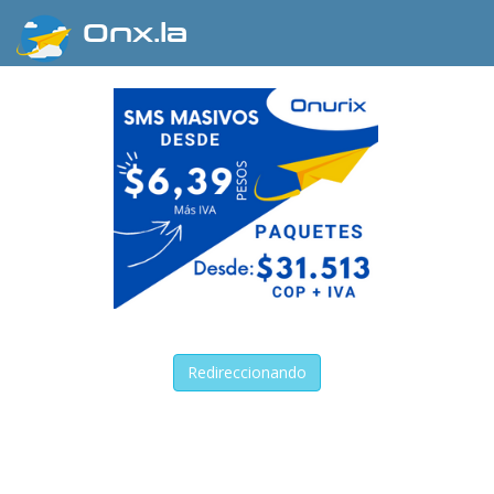
Onx.la
Redireccionando