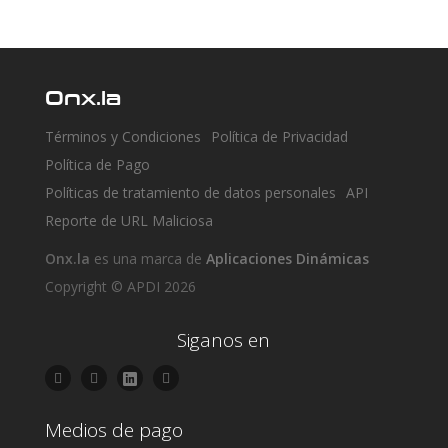
Onx.la
Términos y Condiciones
Política de Privacidad
Política de Pago
Políticas de tratamiento de datos personales
API
Reporte de URL Maliciosa
Onx.la
es una marca de
Aplicaciones Dinámicas
Copyright © APDI 2026
Siganos en
Medios de pago