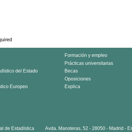
ns characters that are n
n the URL.
quired
Formación y empleo
Prácticas universitarias
ístico del Estado
Becas
Oposiciones
tico Europeo
Explica