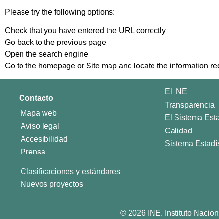
The requested URL contai
You may have written characters not allowed in a text box or i
Please try the following options:
Check that you have entered the URL correctly
Go back to the previous page
Open the search engine
Go to the
homepage
or
Site map
and locate the information re
El INE
Contacto
Transparencia
Mapa web
El Sistema Estad
Aviso legal
Calidad
Accesibilidad
Sistema Estadís
Prensa
Clasificaciones y estándares