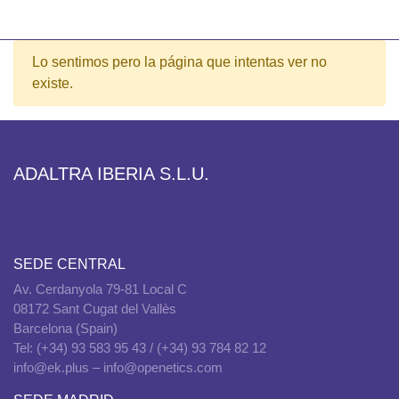
Lo sentimos pero la página que intentas ver no
existe.
ADALTRA IBERIA S.L.U.
SEDE CENTRAL
Av. Cerdanyola 79-81 Local C
08172 Sant Cugat del Vallès
Barcelona (Spain)
Tel: (+34) 93 583 95 43 / (+34) 93 784 82 12
info@ek.plus – info@openetics.com