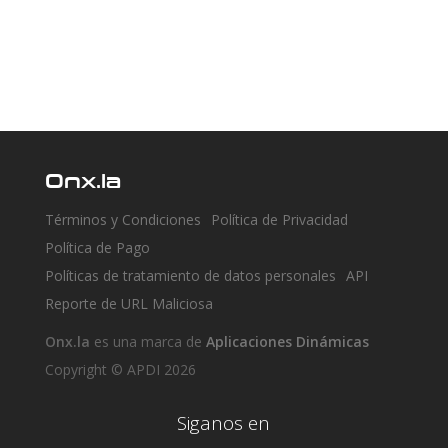
Onx.la
Términos y Condiciones
Política de Privacidad
Política de Pago
Políticas de tratamiento de datos personales
API
Reporte de URL Maliciosa
Onx.la
es una marca de
Aplicaciones Dinámicas
Copyright © APDI 2026
Siganos en